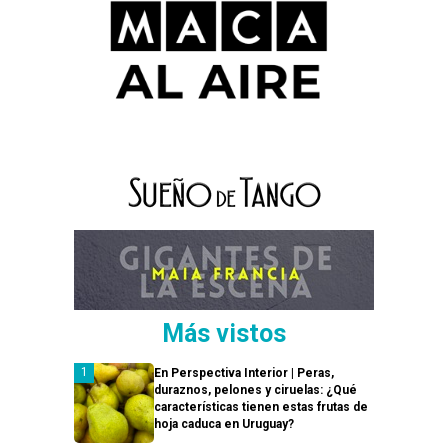
Más vistos
En Perspectiva Interior | Peras,
duraznos, pelones y ciruelas: ¿Qué
características tienen estas frutas de
hoja caduca en Uruguay?