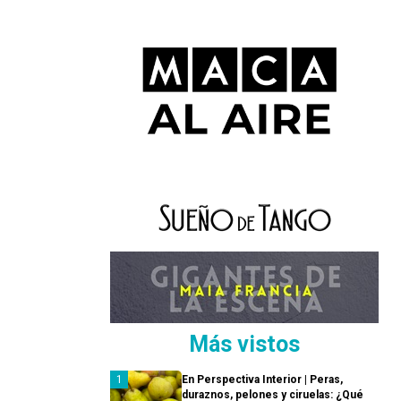
Más vistos
En Perspectiva Interior | Peras,
duraznos, pelones y ciruelas: ¿Qué