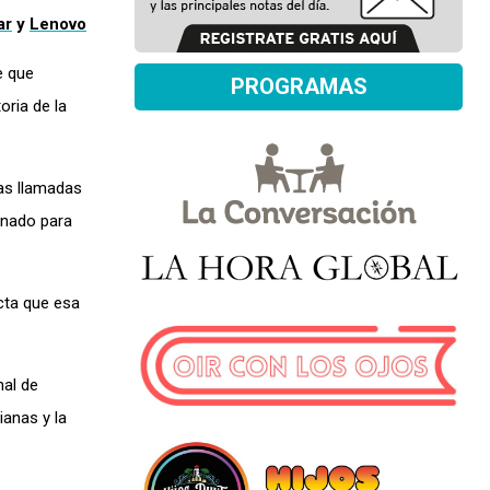
ar
y
Lenovo
e que
PROGRAMAS
oria de la
las llamadas
onado para
cta que esa
nal de
ianas y la