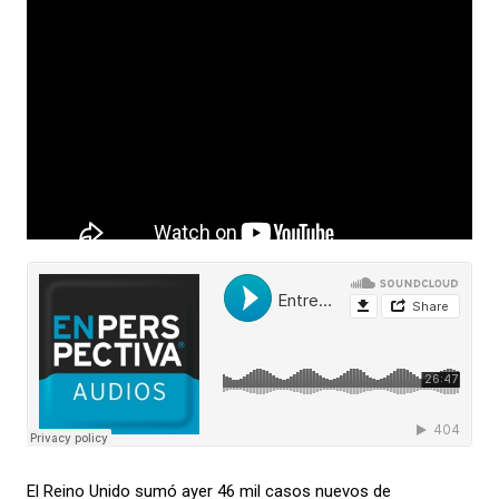
El Reino Unido sumó ayer 46 mil casos nuevos de