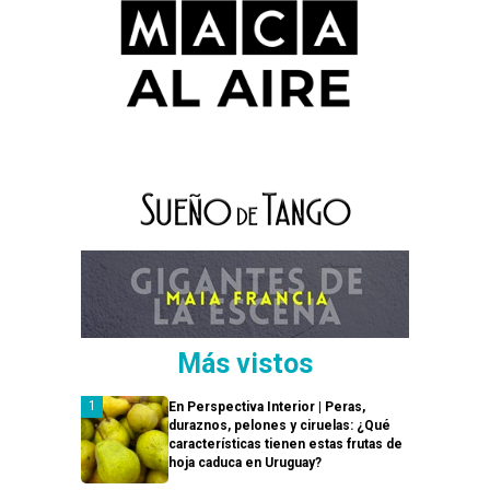
Más vistos
En Perspectiva Interior | Peras,
duraznos, pelones y ciruelas: ¿Qué
características tienen estas frutas de
hoja caduca en Uruguay?