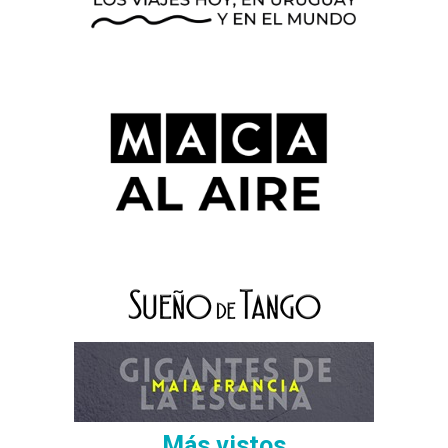
Más vistos