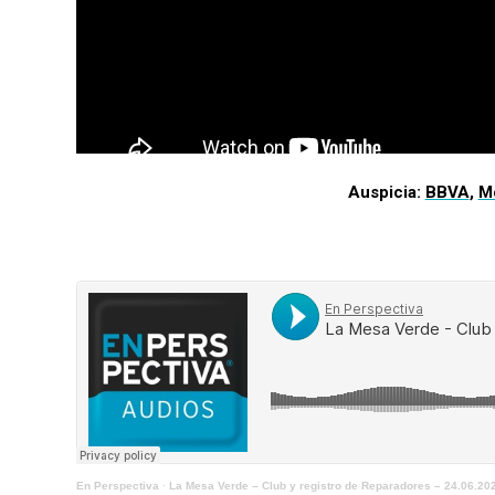
Auspicia:
BBVA
,
M
En Perspectiva
·
La Mesa Verde – Club y registro de Reparadores – 24.06.20