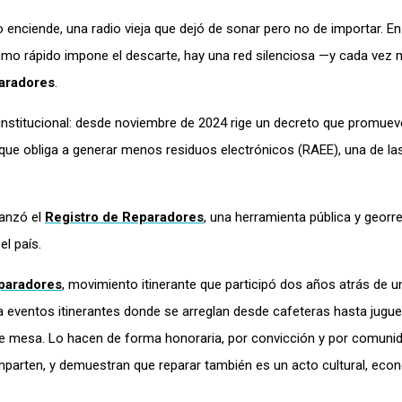
o enciende, una radio vieja que dejó de sonar pero no de importar. E
mo rápido impone el descarte, hay una red silenciosa —y cada vez 
aradores
.
 institucional: desde noviembre de 2024 rige un decreto que promuev
 que obliga a generar menos residuos electrónicos (RAEE), una de la
lanzó el
Registro de Reparadores
, una herramienta pública y georr
el país.
paradores
, movimiento itinerante que participó dos años atrás de u
 eventos itinerantes donde se arreglan desde cafeteras hasta jugu
 de mesa. Lo hacen de forma honoraria, por convicción y por comunid
arten, y demuestran que reparar también es un acto cultural, eco