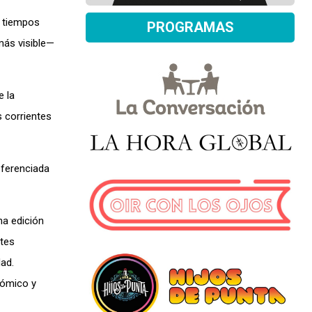
n tiempos
PROGRAMAS
más visible—
e la
s corrientes
eferenciada
na edición
etes
ad.
nómico y