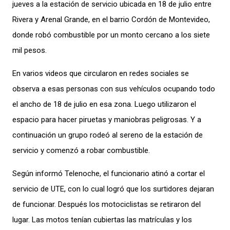
jueves a la estación de servicio ubicada en 18 de julio entre
Rivera y Arenal Grande, en el barrio Cordón de Montevideo,
donde
robó
combustible
por un monto cercano a los siete
mil pesos
.
En varios videos que circularon en redes sociales se
observa
a
esas personas con sus vehículos
ocupa
ndo
todo
el ancho de 18 de julio
en esa zona
. Luego utilizaron el
espacio para hacer piruetas y maniobras peligrosas.
Y a
continuación
un grupo rodeó al sereno de la estación de
servicio y comenzó a robar combustible.
Según informó Telenoche, el funcionario atinó a cortar
el
servicio de UTE, con lo cual logró que
los surtidores dejar
a
n
de funcionar.
Después
los motociclistas se
retiraron
del
lugar. Las motos tenían cubierta
s
la
s
matrícula
s
y los