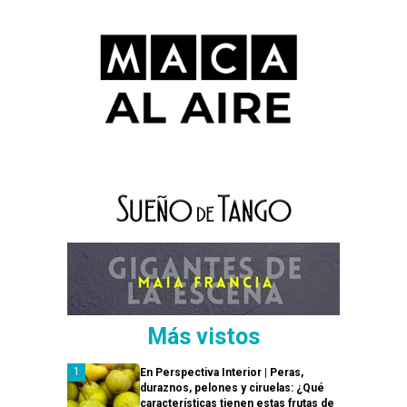
Más vistos
En Perspectiva Interior | Peras,
duraznos, pelones y ciruelas: ¿Qué
características tienen estas frutas de