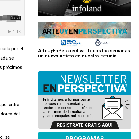
ocada por el
ArteUyEnPerspectiva: Todas las semanas
un nuevo artista en nuestro estudio
bada se
os próximos
que, entre
edores del
o, se
PROGRAMAS