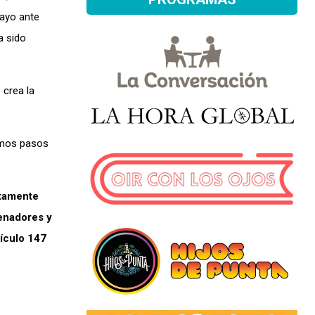
uayo ante
a sido
 crea la
ximos pasos
stamente
senadores y
ículo 147