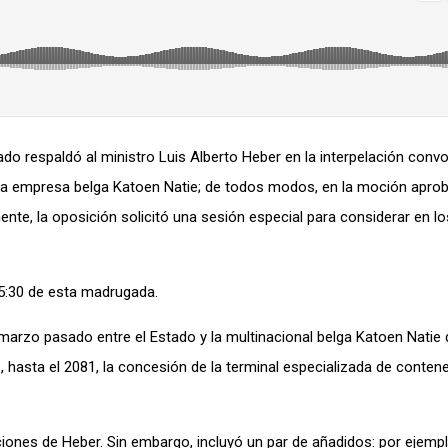
ado respaldó al ministro Luis Alberto Heber en la interpelación conv
y la empresa belga Katoen Natie; de todos modos, en la moción apro
te, la oposición solicitó una sesión especial para considerar en l
05:30 de esta madrugada.
marzo pasado entre el Estado y la multinacional belga Katoen Natie 
 hasta el 2081, la concesión de la terminal especializada de conten
ciones de Heber. Sin embargo, incluyó un par de añadidos: por ejempl