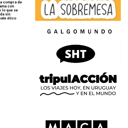
la compra de
gama con
e lo que se
da sin
bate ético