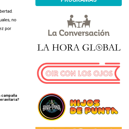
bertad.
uales, no
ez por
a campaña
eravitaria?