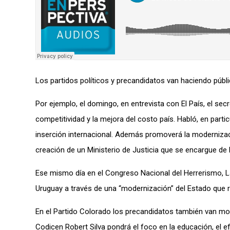
Los partidos políticos y precandidatos van haciendo públ
Por ejemplo, el domingo
,
en entrevista con El País, el sec
competitividad
y la mejora del costo país
.
Habló, en parti
inserción internacional
. Además promoverá la
moderniza
creación de
un
M
inisterio de Justicia que se encargue de l
E
se mismo día en
el Congreso Nacional del Herrerismo, 
Uruguay a través de una “modernización” del Estado que 
En el Partido Colorado los
pre
candidatos también van mos
Codicen Robert Silva pondrá
el foco
en la educación, el ef