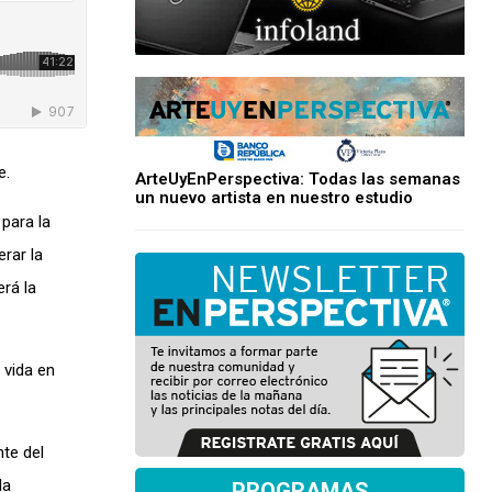
e.
ArteUyEnPerspectiva: Todas las semanas
un nuevo artista en nuestro estudio
para la
era
r
la
rá la
 vida en
te del
la
PROGRAMAS