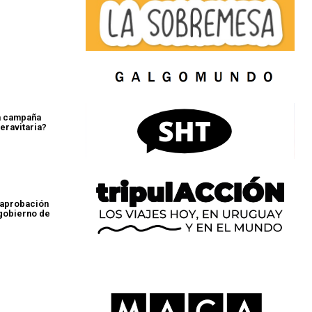
a campaña
eravitaria?
 aprobación
 gobierno de