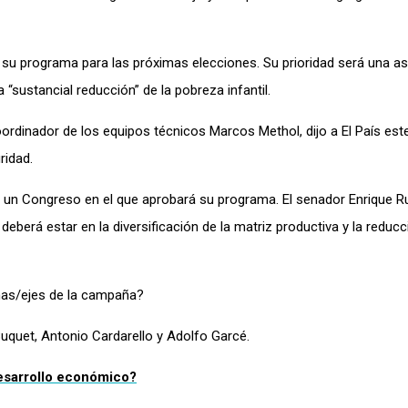
o su programa para las próximas elecciones. Su prioridad será una a
“sustancial reducción” de la pobreza infantil.
rdinador de los equipos técnicos Marcos Methol, dijo a El País este
ridad.
 un Congreso en el que
a
probar
á
su programa. El senador Enrique R
deberá estar en la diversificación de la matriz productiva y la reduc
mas/ejes de la campaña?
Buquet, Antonio Cardarello y Adolfo Garcé.
esarrollo económico?