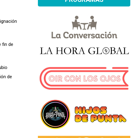
signación
 fin de
ubio
ción de