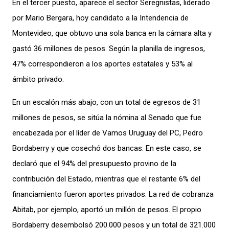
En el tercer puesto, aparece el sector
Seregnistas
, liderado
por
Mario Bergara, hoy
candidato a la Intendencia de
Montev
ideo
, que
obtuvo una sola banca en la cámara alta y
gastó 36 millones de pesos. Según la planilla de ingresos,
47% correspondi
eron
a los aportes estatales y 53% al
ámbito privado.
En un escalón más abajo, con un total de egresos de 31
millones de pesos, se sitúa la nómina al Senado que fue
encabezada por el líder de Vamos Uruguay del PC, Pedro
Bordaberry
y que cosechó dos bancas
.
En e
ste caso, se
declaró que
el
94% del presupuesto provino de la
contribución del Estado,
mi
entras que el restante 6% del
financiamiento fueron aportes privados. La red de cobranza
Abitab
, por ejemplo, aportó un millón de pesos. El propio
Bordaberry desembolsó 200.000 pesos y un total de 321.000