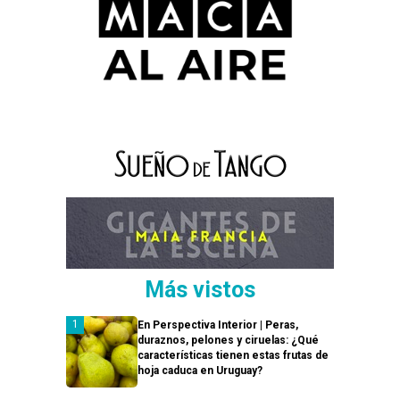
Más vistos
En Perspectiva Interior | Peras,
duraznos, pelones y ciruelas: ¿Qué
características tienen estas frutas de
hoja caduca en Uruguay?