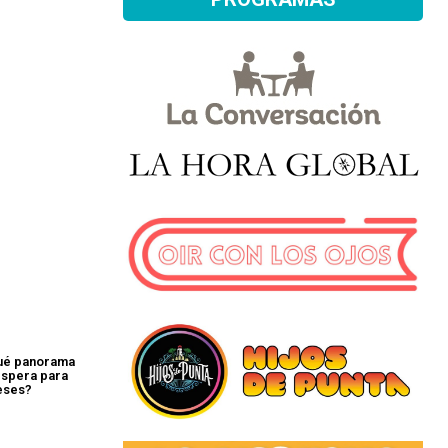
ué panorama
espera para
eses?