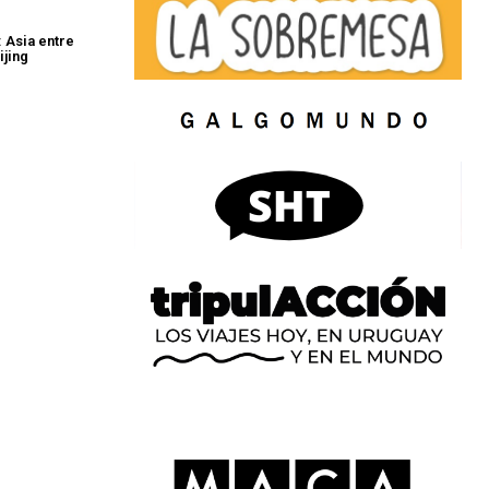
: Asia entre
ijing