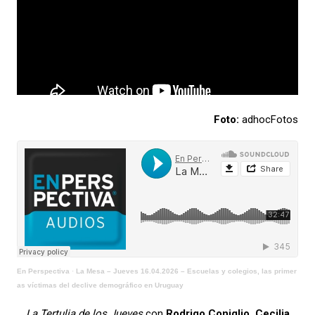
Foto:
adhocFotos
En Perspectiva
·
La Mesa – Jueves 16.04.2026 – Escuelas y colegios, las primer
as víctimas del declive demográfico en Uruguay
La Tertulia de los Jueves
con
Rodrigo Coniglio, Cecilia