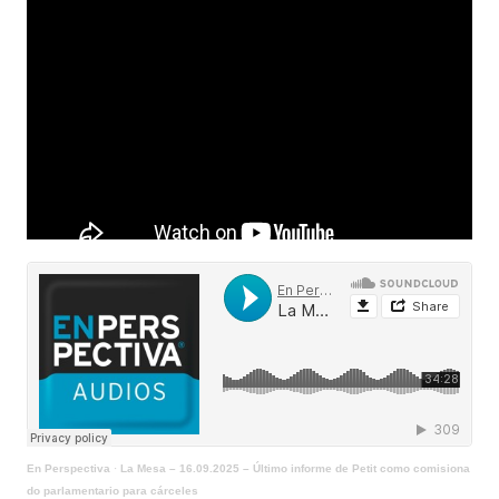
En Perspectiva
·
La Mesa – 16.09.2025 – Último informe de Petit como comisiona
do parlamentario para cárceles