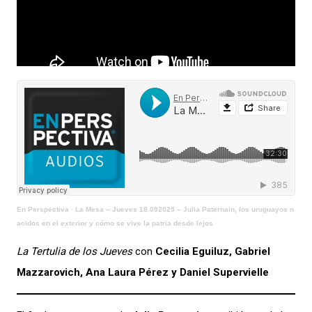
En Perspectiva
·
La Mesa – Jueves 18.092025 – Julia Paternain, los uruguayos n
acidos en el exterior y cómo se vive la patria desde lejos
La Tertulia de los Jueves
con
Cecilia Eguiluz, Gabriel
Mazzarovich, Ana Laura Pérez y Daniel Supervielle