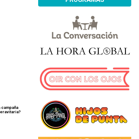
a campaña
eravitaria?