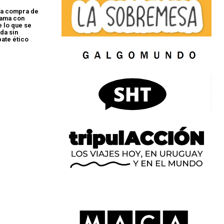
la compra de
gama con
e lo que se
da sin
bate ético