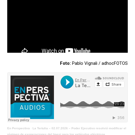
Foto:
Pablo Vignali / adhocFOTOS
En Perspectiva
·
La Tertulia – 02.07.2026 – Poder Ejecutivo resolvió modificar el
régimen de exoneraciones del Imesi para los vehículos eléctricos