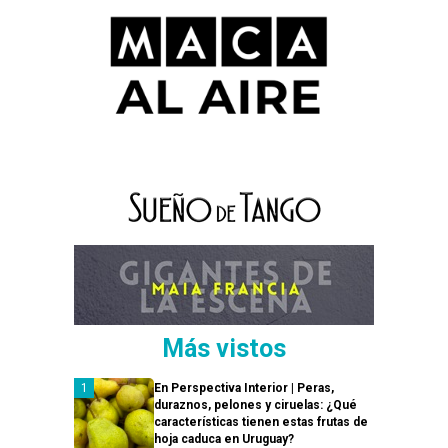
Más vistos
En Perspectiva Interior | Peras,
duraznos, pelones y ciruelas: ¿Qué
características tienen estas frutas de
hoja caduca en Uruguay?