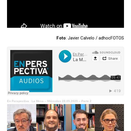
Foto
: Javier Calvelo / adhocFOTOS
En Perspectiva
·
La Mesa – Miércoles 28.05.2025 – Parte 2