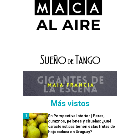
Más vistos
En Perspectiva Interior | Peras,
duraznos, pelones y ciruelas: ¿Qué
características tienen estas frutas de
hoja caduca en Uruguay?