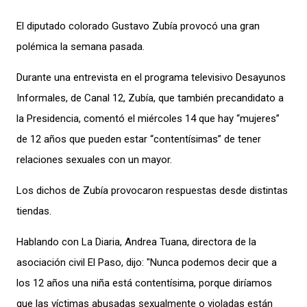
E
l diputado
colorado Gustavo Zubía provoc
ó una gran
polémica
la semana pasada.
Durante una entrevista en e
l programa televisivo Desayunos
Informales, de Canal 12, Zubía
, que también precandidato a
la Presidencia, comentó
el miércoles 14
que
hay “mujeres”
de 12 años que pueden estar “contentísimas” de tener
relaciones sexuales con un mayor
.
Los dichos
de Zubía
provocaron respuestas
desde distintas
tiendas
.
Hablando con La Diaria, Andrea Tuana, directora de la
asociación civil El Paso, dijo:
"Nunca podemos decir que a
los 12 años una niña está contentísima, porque diríamos
que las víc
timas abusadas sexualmente o violadas están