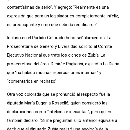
contentísimas de serlo”. Y agregó: “Realmente es una
expresión que para un legislador es completamente infeliz,
es preocupante y creo que debería rectificarse".
Incluso en el Partido Colorado
hubo señalamientos.
L
a
P
rosecretar
í
a de Género
y
Diversidad solicitó al Comité
Ejecutivo Nacional
que trate l
os dichos
de Zubía
. La
prosecretaria del área, Desirée Pagliarini,
explicó
a La Diaria
que “ha habido muchas repercusiones internas” y
“comentarios en rechazo”.
Otra voz colorada que se pronunció al respecto fue la
diputada María Eugenia Rosselló, quien consideró las
declaraciones como
“
infelices e inexactas”, pero quien
también declaró: “S
i me preguntan si lo anterior equivale a
decir que el diputado Zubía realizó una apología de la