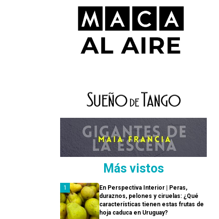
Más vistos
En Perspectiva Interior | Peras,
duraznos, pelones y ciruelas: ¿Qué
características tienen estas frutas de
hoja caduca en Uruguay?