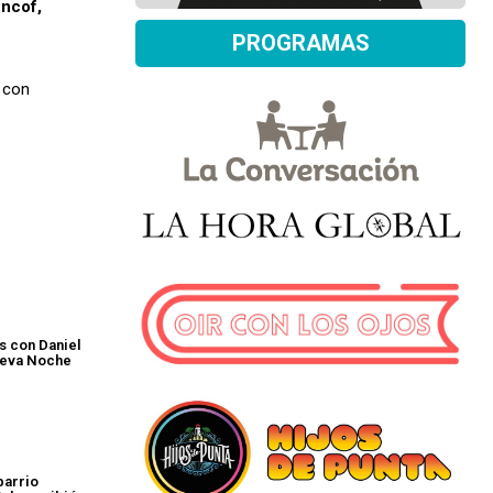
ncof,
PROGRAMAS
9 con
s con Daniel
nueva Noche
barrio