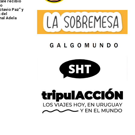
tale recibió
io
ctavio Paz" y
 del
nal Adela