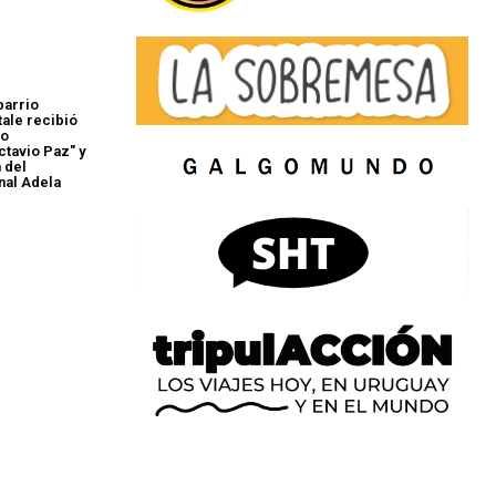
barrio
tale recibió
io
ctavio Paz" y
 del
nal Adela