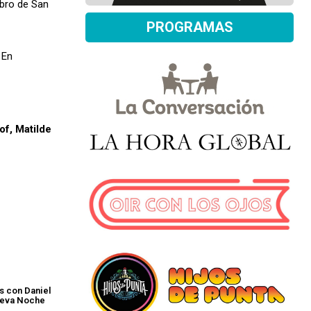
ibro de San
PROGRAMAS
 En
f, Matilde
s con Daniel
nueva Noche