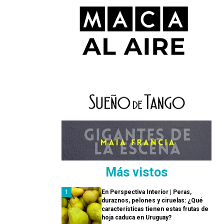
Más vistos
En Perspectiva Interior | Peras,
duraznos, pelones y ciruelas: ¿Qué
características tienen estas frutas de
hoja caduca en Uruguay?