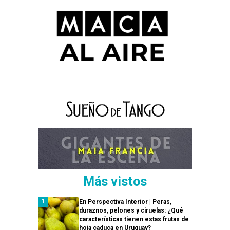
Más vistos
En Perspectiva Interior | Peras,
duraznos, pelones y ciruelas: ¿Qué
características tienen estas frutas de
hoja caduca en Uruguay?