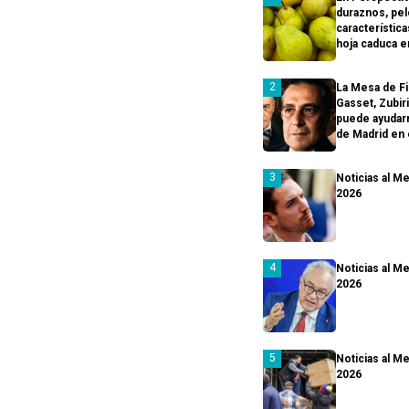
duraznos, pel
característica
hoja caduca e
La Mesa de Fi
Gasset, Zubi
puede ayudarn
de Madrid en 
Noticias al Me
2026
Noticias al Me
2026
Noticias al Me
2026