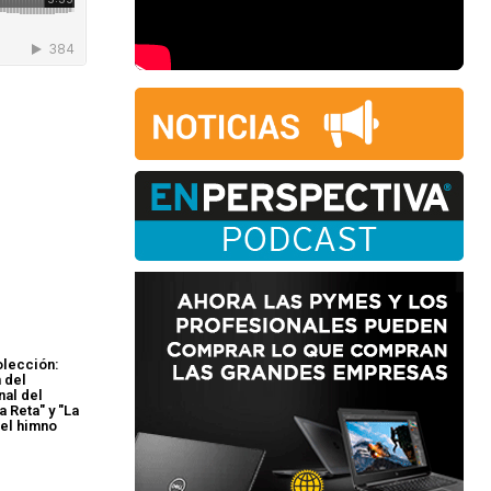
olección:
 del
nal del
 Reta" y "La
el himno