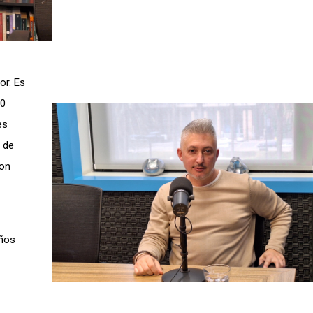
or. Es
00
es
a de
con
años