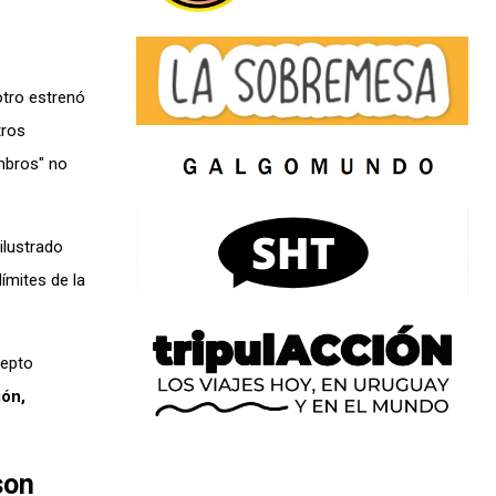
otro estrenó
tros
embros" no
ilustrado
límites de la
cepto
ión,
son