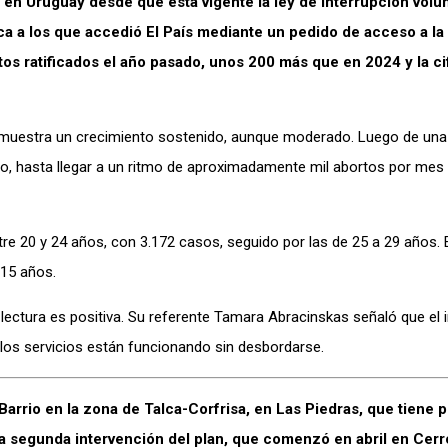
s en Uruguay desde que está vigente la ley de interrupción volun
a a los que accedió El País mediante un pedido de acceso a la
os ratificados el año pasado, unos 200 más que en 2024 y la c
 muestra un crecimiento sostenido, aunque moderado. Luego de una
, hasta llegar a un ritmo de aproximadamente mil abortos por mes 
e 20 y 24 años, con 3.172 casos, seguido por las de 25 a 29 años. E
 15 años.
 lectura es positiva. Su referente Tamara Abracinskas señaló que el
 los servicios están funcionando sin desbordarse.
arrio en la zona de Talca-Corfrisa, en Las Piedras, que tiene p
 la segunda intervención del plan, que comenzó en abril en Cerr