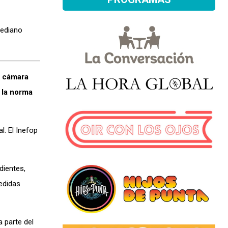
mediano
a cámara
 la norma
. El Inefop
dientes,
edidas
 parte del