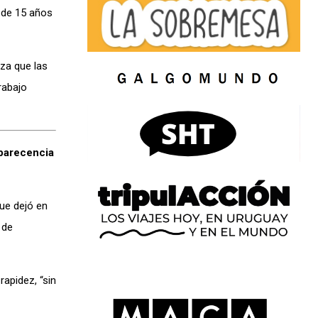
 de 15 años
za que las
rabajo
mparecencia
que dejó en
 de
rapidez, “sin