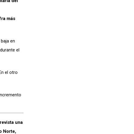
taria del
ifra más
 baja en
durante el
n el otro
 incremento
revista una
o Norte,