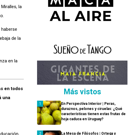
Miralles, la
o.
i haberse
ebaja de la
nza en la
s en todos
Más vistos
á una
En Perspectiva Interior | Peras,
duraznos, pelones y ciruelas: ¿Qué
características tienen estas frutas de
hoja caduca en Uruguay?
educación,
La Mesa de Filósofos | Ortega y