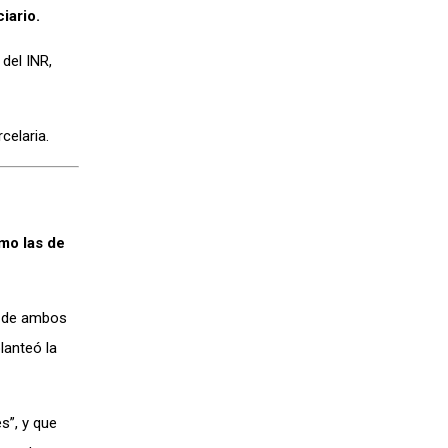
iario.
 del INR,
celaria.
omo las de
n de ambos
lanteó la
s”, y que