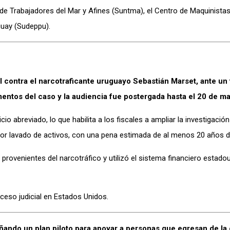
o de Trabajadores del Mar y Afines (Suntma), el Centro de Maquinista
guay (Sudeppu).
 contra el narcotraficante uruguayo Sebastián Marset, ante un 
mentos del caso y la audiencia fue postergada hasta el 20 de m
o abreviado, lo que habilita a los fiscales a ampliar la investigación
r lavado de activos, con una pena estimada de al menos 20 años de
 provenientes del narcotráfico y utilizó el sistema financiero estad
ceso judicial en Estados Unidos.
señando un plan piloto para apoyar a personas que egresan de la 