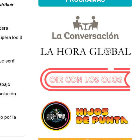
tribuir
dera
upera los $
ue será
abajo
solución
o por la