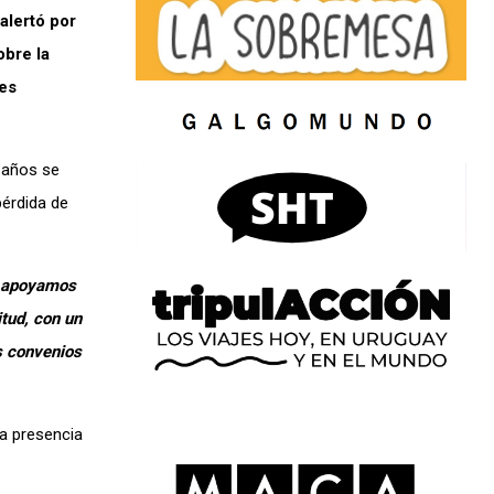
alertó por
obre la
tes
 años se
pérdida de
y apoyamos
tud, con un
s convenios
sa presencia