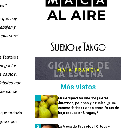
ina”.
rque hay
rabajan y
Seguimos!!
os festejos
 negociar
s cautos,
debates con
Más vistos
diendo de
En Perspectiva Interior | Peras,
duraznos, pelones y ciruelas: ¿Qué
características tienen estas frutas de
 que todavía
hoja caduca en Uruguay?
joras por
La Mesa de Filósofos | Ortega y