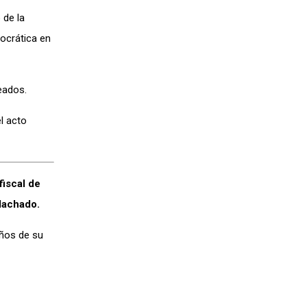
 de la
ocrática en
jeados.
l acto
fiscal de
 Machado.
años de su