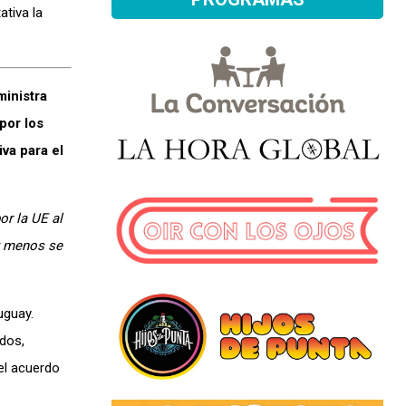
ativa la
ministra
por los
va para el
r la UE al
y menos se
uguay.
dos,
el acuerdo