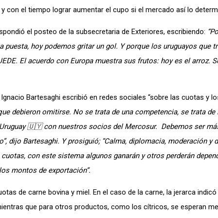
 y con el tiempo lograr aumentar el cupo si el mercado así lo determ
espondió el posteo de la subsecretaria de Exteriores, escribiendo:
“Po
ta puesta, hoy podemos gritar un gol. Y porque los uruguayos que t
UEDE. El acuerdo con Europa muestra sus frutos: hoy es el arroz. 
s Ignacio Bartesaghi escribió en redes sociales “sobre las cuotas y l
ue debieron omitirse. No se trata de una competencia, se trata de
de Uruguay 🇺🇾 con nuestros socios del Mercosur. Debemos ser má
o”, dijo Bartesaghi. Y prosiguió; “Calma, diplomacia, moderación y 
as cuotas, con este sistema algunos ganarán y otros perderán depen
 los montos de exportación”.
otas de carne bovina y miel. En el caso de la carne, la jerarca indicó
mientras que para otros productos, como los cítricos, se esperan me