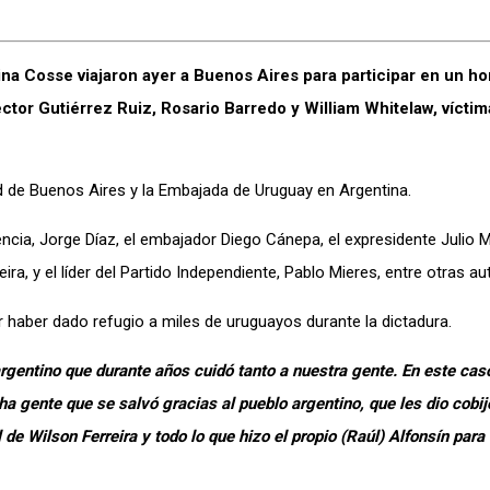
ina Cosse viajaron ayer a Buenos Aires para participar en un h
ctor Gutiérrez Ruiz, Rosario Barredo y William Whitelaw, víctim
dad de Buenos Aires y la Embajada de Uruguay en Argentina.
ncia, Jorge Díaz, el embajador Diego Cánepa, el expresidente Julio M
ira, y el líder del Partido Independiente, Pablo Mieres, entre otras au
or haber dado refugio a miles de uruguayos durante la dictadura.
argentino que durante años cuidó tanto a nuestra gente. En este cas
 gente que se salvó gracias al pueblo argentino, que les dio cobij
e Wilson Ferreira y todo lo que hizo el propio (Raúl) Alfonsín para