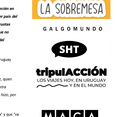
ecién en
r país del
cuotas
ue no
del
Uruguay
, quien
stra
 hizo, por
a” y que “va