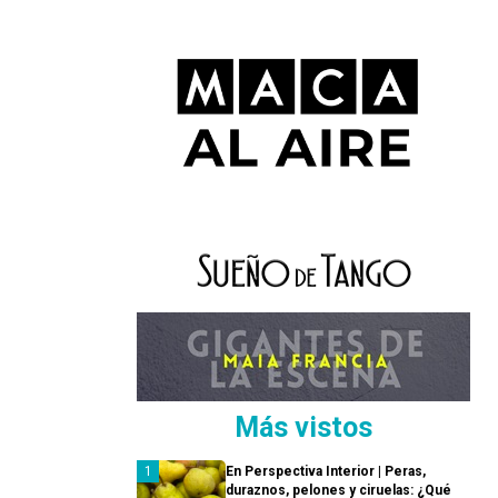
Más vistos
En Perspectiva Interior | Peras,
duraznos, pelones y ciruelas: ¿Qué