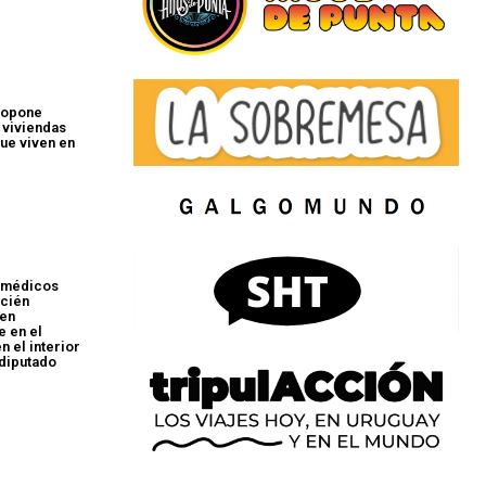
ropone
 viviendas
ue viven en
 médicos
ecién
jen
e en el
n el interior
 diputado