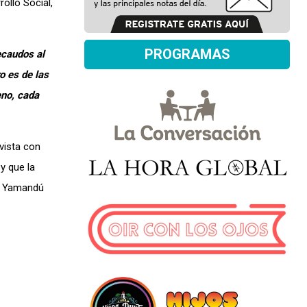
ollo Social,
PROGRAMAS
ecaudos al
o es de las
eno, cada
vista con
y que la
te Yamandú