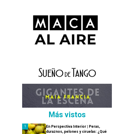
Más vistos
En Perspectiva Interior | Peras,
duraznos, pelones y ciruelas: ¿Qué