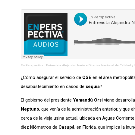
En Perspectiva
·
Entrevista Alejandro Nario – Director Nacional de Calidad y
¿Cómo asegurar el servicio de
OSE
en el área metropoli
desabastecimiento en casos de
sequía
?
El gobierno del presidente
Yamandú Orsi
viene desarroll
Neptuno
, que venía de la administración anterior, y que 
cerca de la vieja usina actual, ubicada en Aguas Corriente
diez kilómetros de
Casupá
, en Florida, que implica la in