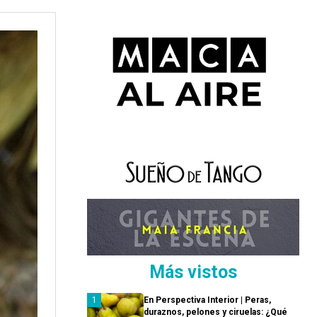
Más vistos
En Perspectiva Interior | Peras,
duraznos, pelones y ciruelas: ¿Qué