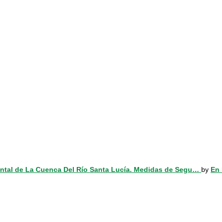
ental de La Cuenca Del Río Santa Lucía. Medidas de Segu…
by
En 