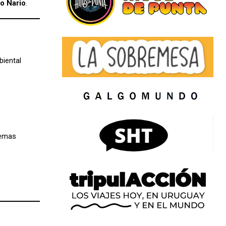
o Nario
.
biental
a
temas