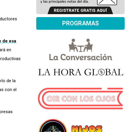
oductores
PROGRAMAS
e de esa
ará en
productivas
ío de la
as con el
mpresas