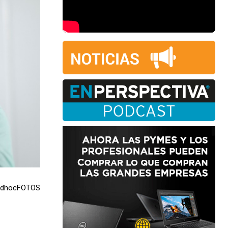
 adhocFOTOS