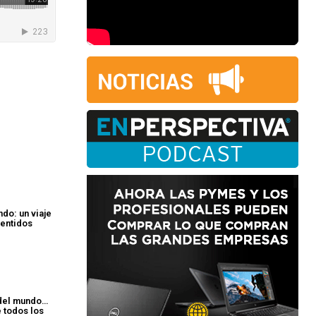
do: un viaje
sentidos
n del mundo…
e todos los