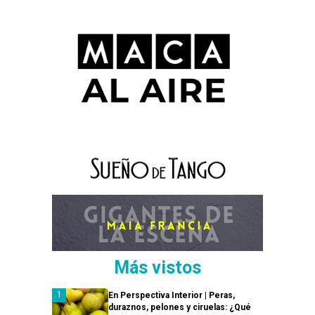
Más vistos
En Perspectiva Interior | Peras,
duraznos, pelones y ciruelas: ¿Qué