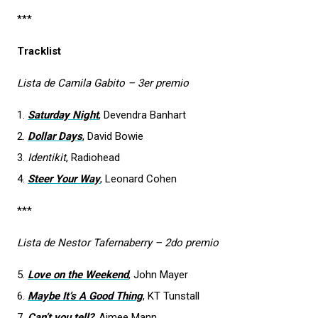
***
Tracklist
Lista de Camila Gabito – 3er premio
1.
Saturday Night
, Devendra Banhart
2.
Dollar Days
, David Bowie
3.
Identikit
, Radiohead
4.
Steer Your Way
, Leonard Cohen
***
Lista de Nestor Tafernaberry – 2do premio
5.
Love on the Weekend
, John Mayer
6.
Maybe It’s A Good Thing
, KT Tunstall
7.
Can’t you tell?
, Aimee Mann