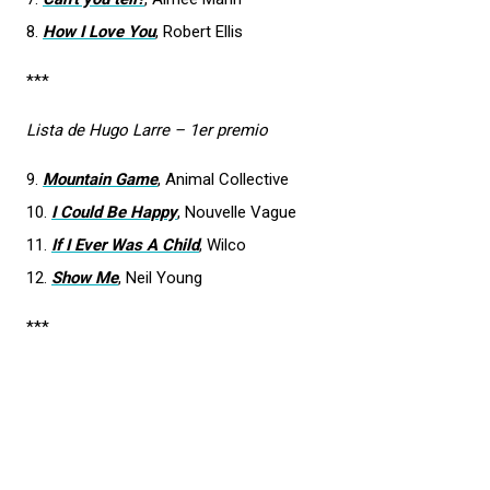
8.
How I Love You
, Robert Ellis
***
Lista de Hugo Larre – 1er premio
9.
Mountain Game
, Animal Collective
10.
I Could Be Happy
, Nouvelle Vague
11.
If I Ever Was A Child
, Wilco
12.
Show Me
, Neil Young
***