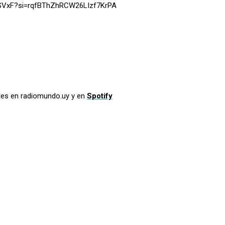
eSVxF?si=rqfBThZhRCW26LIzf7KrPA
les en radiomundo.uy y en
Spotify