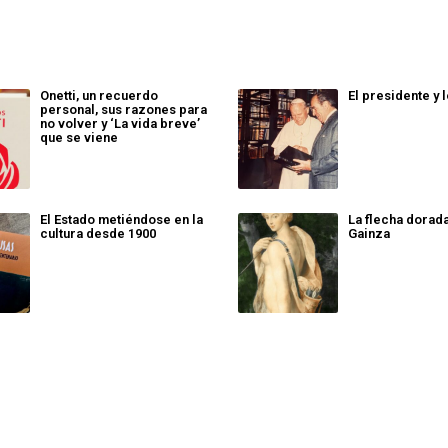
Onetti, un recuerdo
El presidente y 
personal, sus razones para
no volver y ‘La vida breve’
que se viene
El Estado metiéndose en la
La flecha dorad
cultura desde 1900
Gainza