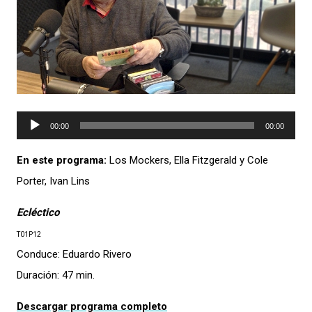
Reproductor
00:00
00:00
de
En este programa:
Los Mockers, Ella Fitzgerald y Cole
audio
Porter, Ivan Lins
Ecléctico
T01P12
Conduce: Eduardo Rivero
Duración: 47 min.
Descargar programa completo