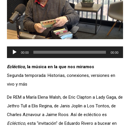
Reproductor
00:00
00:00
de
Ecléctico
, la música en la que nos miramos
audio
Segunda temporada: Historias, conexiones, versiones en
vivo y más
De REM a María Elena Walsh, de Eric Clapton a Lady Gaga, de
Jethro Tull a Elis Regina, de Janis Joplin a Los Tontos, de
Charles Aznavour a Jaime Roos. Así de ecléctico es
Ecléctico
, esta "invitación" de Eduardo Rivero a bucear en