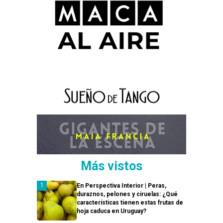
Más vistos
En Perspectiva Interior | Peras,
duraznos, pelones y ciruelas: ¿Qué
características tienen estas frutas de
hoja caduca en Uruguay?