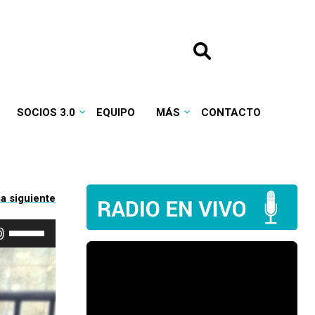
SOCIOS 3.0
EQUIPO
MÁS
CONTACTO
Utiliza
las
teclas
de
flecha