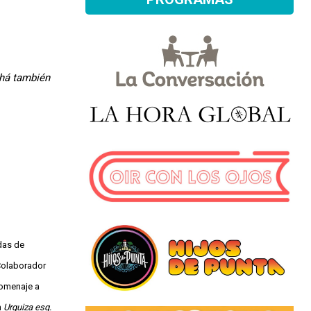
chá también
adas de
Colaborador
homenaje a
n
Urquiza esq.