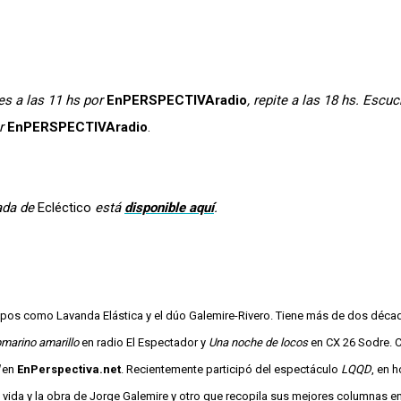
es a las 11 hs por
EnPERSPECTIVAradio
, repite a las 18 hs. Escu
or
EnPERSPECTIVAradio
.
ada de
Ecléctico
está
disponible aquí
.
 grupos como Lavanda Elástica y el dúo Galemire-Rivero. Tiene más de dos déc
bmarino amarillo
en radio El Espectador y
Una noche de locos
en CX 26 Sodre. 
en
EnPerspectiva.net
. Recientemente participó del espectáculo
LQQD
, en 
 vida y la obra de Jorge Galemire y otro que recopila sus mejores columnas e