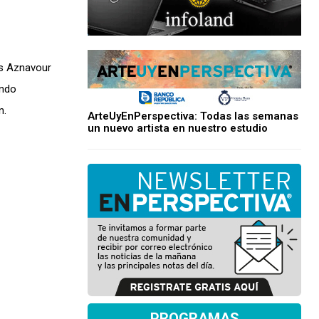
es Aznavour
ando
n.
ArteUyEnPerspectiva: Todas las semanas
un nuevo artista en nuestro estudio
PROGRAMAS