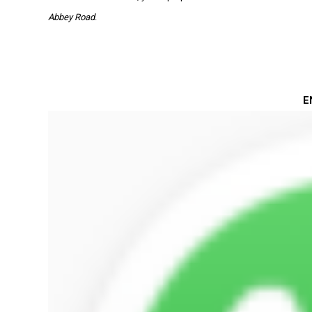
Abbey Road
.
E