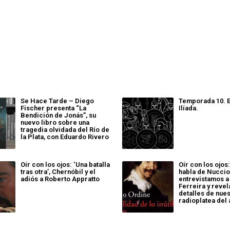
Se Hace Tarde – Diego
Temporada 10. E
Fischer presenta “La
Ilíada.
Bendición de Jonás”, su
nuevo libro sobre una
tragedia olvidada del Río de
la Plata, con Eduardo Rivero
Oír con los ojos: ‘Una batalla
Oír con los ojo
tras otra’, Chernóbil y el
habla de Nuccio
adiós a Roberto Appratto
entrevistamos a
Ferreira y reve
detalles de nue
radioplatea del