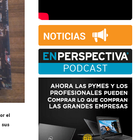
or el
 sus