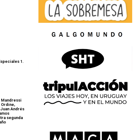
speciales 1.
s: Mandressi
 Ordine,
 Juan Andrés
lamos
stra segunda
 año