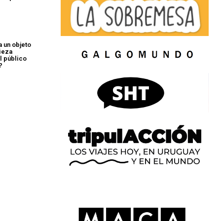
a un objeto
pieza
l público
?