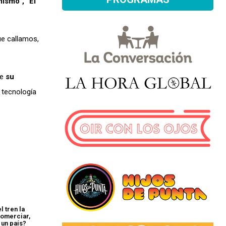
ismo”, “El
ue callamos,
re
su
 tecnología
 tren la
comerciar,
 un país?