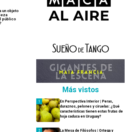
a un objeto
pieza
l público
?
Más vistos
En Perspectiva Interior | Peras,
duraznos, pelones y ciruelas: ¿Qué
características tienen estas frutas de
hoja caduca en Uruguay?
La Mesa de Filósofos | Ortega y