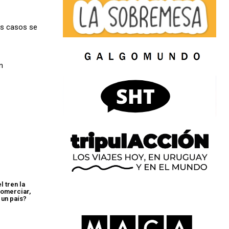
os casos se
n
 tren la
comerciar,
 un país?