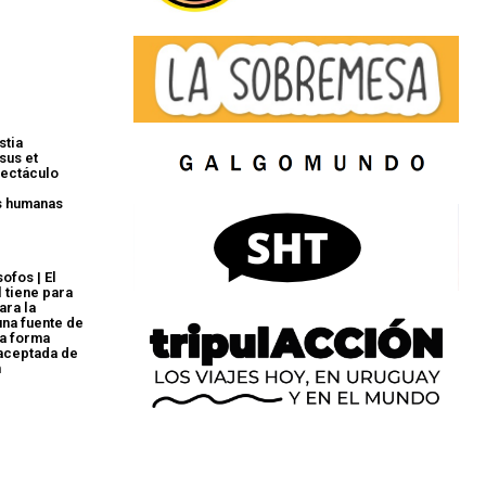
stia
sus et
pectáculo
s humanas
ofos | El
l tiene para
ara la
una fuente de
na forma
aceptada de
n