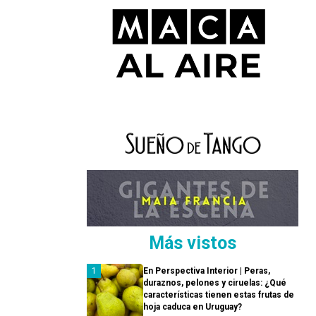
Más vistos
En Perspectiva Interior | Peras,
duraznos, pelones y ciruelas: ¿Qué
características tienen estas frutas de
hoja caduca en Uruguay?