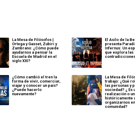
La Mesa de Filósofos |
El Asilo de la Be
Ortega y Gasset, Zubiri y
presenta Paradi
Zambrano: ¿Cómo puede
Infernus: Un es
ayudarnos a pensar la
que explora las
Escuela de Madrid en el
contradiccione
siglo XXI?
¿Cómo cambió el tren la
La Mesa de Filós
forma de vivir, comerciar,
trabajo: ¿Qué ro
viajar y conocer un país?
las personas y p
¿Puede hacerlo
sociedad? ¿ Es 
nuevamente?
realización o u
históricamente 
organizarnos e
comunidad?