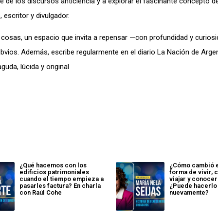
 de los discursos anticiencia y a explorar el fascinante concepto de
 escritor y divulgador.
s cosas, un espacio que invita a repensar —con profundidad y curios
bvios. Además, escribe regularmente en el diario La Nación de Arge
guda, lúcida y original
¿Qué hacemos con los
¿Cómo cambió el
edificios patrimoniales
forma de vivir, 
cuando el tiempo empieza a
viajar y conocer
pasarles factura? En charla
¿Puede hacerlo
con Raúl Cohe
nuevamente?