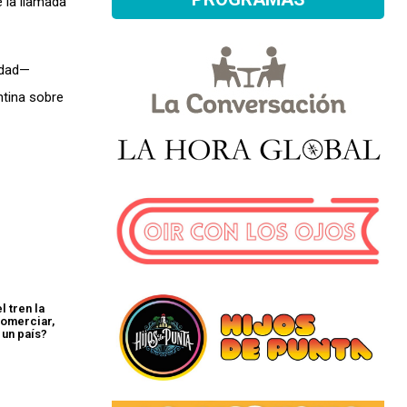
 la llamada
idad—
ntina sobre
 tren la
comerciar,
 un país?