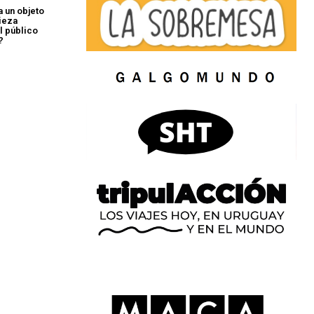
a un objeto
pieza
l público
?