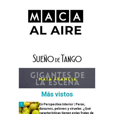
Más vistos
En Perspectiva Interior | Peras,
duraznos, pelones y ciruelas: ¿Qué
características tienen estas frutas de