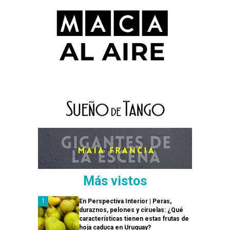
Más vistos
En Perspectiva Interior | Peras,
duraznos, pelones y ciruelas: ¿Qué
características tienen estas frutas de
hoja caduca en Uruguay?