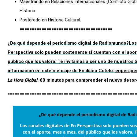
Maestrando en Relaciones Internacionales (Conflicto Globa
Historia.
Postgrado en Historia Cultural.
======================================
¿De qué depende el periodismo digital de Radiomundo?
Los
Perspectiva solo pueden sostenerse si cuentan con el apor
público que los valora. Te invitamos a ser uno de nuestros 
información en este mensaje de Emiliano Cotelo:
enperspec
La Hora Global
: 60 minutos para comprender el nuevo deso
=====================================================
¿De qué depende el periodismo digital de Ra
Los canales digitales de En Perspectiva solo pueden so
con el aporte, mes a mes, del público que los valora. 