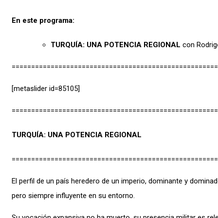
En este programa:
TURQUÍA: UNA POTENCIA REGIONAL
con Rodrig
=====================================================
[metaslider id=85105]
=====================================================
TURQUÍA: UNA POTENCIA REGIONAL
=====================================================
El perfil de un país heredero de un imperio, dominante y dominado
pero siempre influyente en su entorno.
Su vocación expansiva no ha muerto, su presencia militar es re