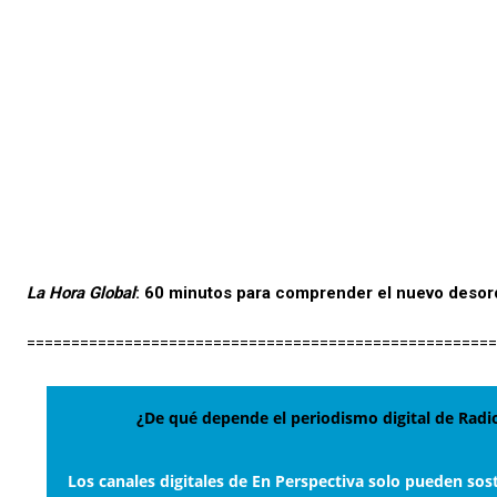
La Hora Global
: 60 minutos para comprender el nuevo deso
=====================================================
¿De qué depende el periodismo digital de Ra
Los canales digitales de En Perspectiva solo pueden sos