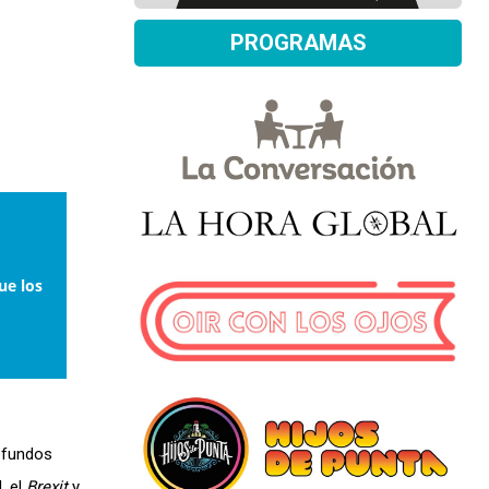
PROGRAMAS
ue los
rofundos
, el
Brexit
y