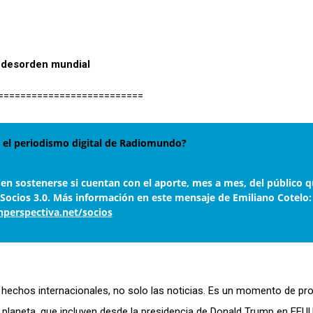
 desorden mundial
==========================
el periodismo digital de Radiomundo?
den sostenerse si cuentan con el aporte, mes a mes, del público q
 Socios 3.0. Más información en este mensaje de Emiliano Cotelo:
nperspectiva.net/socios
 hechos internacionales, no solo las noticias. Es un momento de p
 planeta, que incluyen desde la presidencia de Donald Trump en EEUU