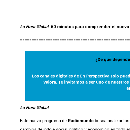
La Hora Global
: 60 minutos para comprender el nuevo
===============================================
¿De qué depende 
Los canales digitales de En Perspectiva solo pue
valora. Te invitamos a ser uno de nuestros
e
La Hora Global
:
Este nuevo programa de
Radiomundo
busca analizar los
cambios de índole social, político y económico en todo el