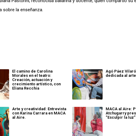
ana Pastorini, reconocida bailarina y docente, quien compartió su 
da sobre la enseñanza.
El camino de Carolina
Agó Páez Vilaró
Morales en el teatro:
dedicada al art
Creación, actuación y
crecimiento artístico, con
Eliana Recchia
Arte y creatividad: Entrevista
MACA al Aire: P
con Karina Carrara en MACA
Atchugarry pres
al Aire.
“Esculpir la luz