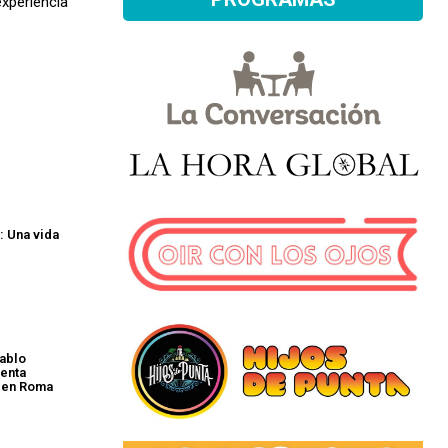
experiencia
: Una vida
e
ablo
enta
” en Roma